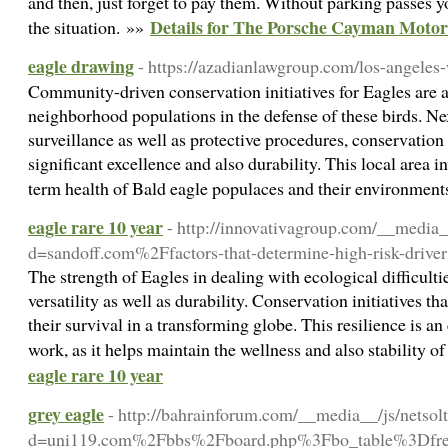
and then, just forget to pay them. Without parking passes yo
Details for The Porsche Cayman Moto
the situation. »»
eagle drawing
- https://azadianlawgroup.com/los-angeles
Community-driven conservation initiatives for Eagles are a
neighborhood populations in the defense of these birds. Nex
surveillance as well as protective procedures, conservatio
significant excellence and also durability. This local area i
term health of Bald eagle populaces and their environmen
eagle rare 10 year
- http://innovativagroup.com/__media_
d=sandoff.com%2Ffactors-that-determine-high-risk-driv
The strength of Eagles in dealing with ecological difficultie
versatility as well as durability. Conservation initiatives th
their survival in a transforming globe. This resilience is an
work, as it helps maintain the wellness and also stability 
eagle rare 10 year
grey eagle
- http://bahrainforum.com/__media__/js/netso
d=uni119.com%2Fbbs%2Fboard.php%3Fbo_table%3D