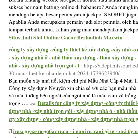
sukses bermain betting online di habanero? Anda mungkin
menduga betapa besar pembayaran jackpot SBOBET juga ti
Apabila Anda merupakan pemain judi slot pemula, oleh kar
tempat terbaik untuk kalian yang mau mendapatkan jackpo
Situs Judi Slot Online Gacor Berhadiah Maxwin
công ty xây dựng -công ty thiết kế xây dựng -xây nhà -
- xây dựng nhà ở - nhà thầu xây dựng - thầu xây dựng -
nhà - xây dựng nhà trọn gói - t
- https://adept.missouri
30-mau-thiet-ke-nha-dep-nhat-2024-1739623940/
Bạn muốn xây nhà tiết kiệm chi phí Mẫu Nhà Cấp 4 Mái 
Công ty xây dựng Nguyên xin chia sẻ với các bạn mẫu nhà
và màu tường bên ngoài của ngôi nhà là màu cam và trắng. 
Details for công ty xây dựng -công ty thiết
trọng …. »»
dựng nhà -xây nhà trọn gói - xây dựng nhà ở - nhà thầu
cty xây dựng - công xây dựng nhà - xây dựng nhà trọn gó
Дітям дуже подобається - і навіть такі діти - які бу