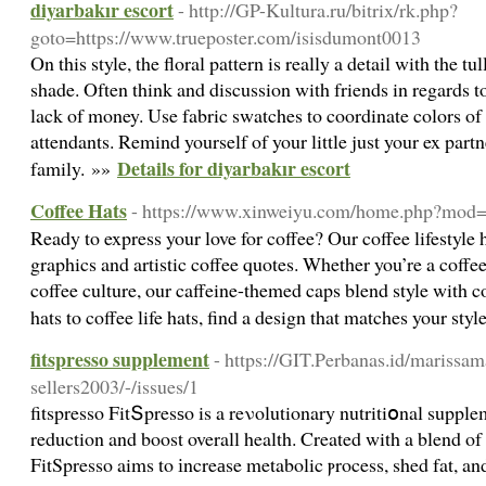
diyarbakır escort
- http://GP-Kultura.ru/bitrix/rk.php?
goto=https://www.trueposter.com/isisdumont0013
On this style, the floral pattern is really a detail with the tu
shade. Often think and discussion with friends in regards to
lack of money. Use fabric swatches to coordinate colors of l
attendants. Remind yourself of your little just your ex part
Details for diyarbakır escort
family. »»
Coffee Hats
- https://www.xinweiyu.com/home.php?mod
Ready to express your love for coffee? Our coffee lifestyle 
graphics and artistic coffee quotes. Whether you’re a coffe
coffee culture, our caffeine-themed caps blend style with co
hats to coffee life hats, find a design that matches your sty
fitspresso supplement
- https://GIT.Perbanas.id/marissam
sellers2003/-/issues/1
fitspresso FitՏpresѕo is a reνolutionary nutritiօnal suppl
reduction and boost overall health. Created with a blend of 
FitSpresso aims to іncreаse metabolic ⲣrocess, shed fat, an