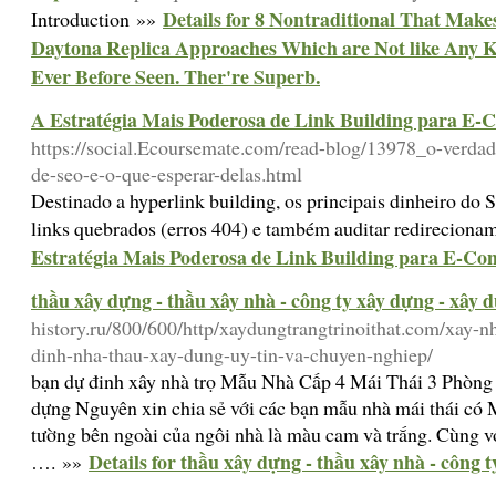
Details for 8 Nontraditional That Make
Introduction »»
Daytona Replica Approaches Which are Not like Any Ki
Ever Before Seen. Ther're Superb.
A Estratégia Mais Poderosa de Link Building para E
https://social.Ecoursemate.com/read-blog/13978_o-verdad
de-seo-e-o-que-esperar-delas.html
Destinado a hyperlink building, os principais dinheiro do
links quebrados (erros 404) e também auditar redireciona
Estratégia Mais Poderosa de Link Building para E-C
thầu xây dựng - thầu xây nhà - công ty xây dựng - xây 
history.ru/800/600/http/xaydungtrangtrinoithat.com/xay-n
dinh-nha-thau-xay-dung-uy-tin-va-chuyen-nghiep/
bạn dự đinh xây nhà trọ Mẫu Nhà Cấp 4 Mái Thái 3 Phòn
dựng Nguyên xin chia sẻ với các bạn mẫu nhà mái thái c
tường bên ngoài của ngôi nhà là màu cam và trắng. Cùng vớ
Details for thầu xây dựng - thầu xây nhà - công 
…. »»