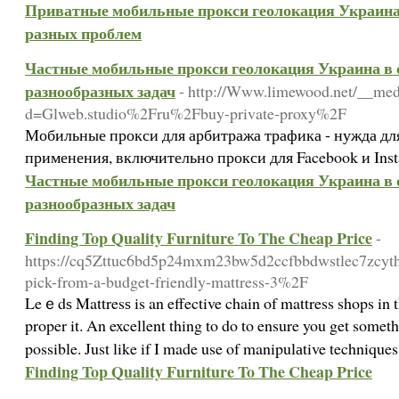
Приватные мобильные прокси геолокация Украина 
разных проблем
Частные мобильные прокси геолокация Украина в о
разнообразных задач
- http://Www.limewood.net/__med
d=Glweb.studio%2Fru%2Fbuy-private-proxy%2F
Мобильные прокси для арбитража трафика - нужда дл
применения, включительно прокси для Facebook и Ins
Частные мобильные прокси геолокация Украина в о
разнообразных задач
Finding Top Quality Furniture To The Cheap Price
-
https://cq5Zttuc6bd5p24mxm23bw5d2ccfbbdwstlec7zcytha
pick-from-a-budget-friendly-mattress-3%2F
Leｅdѕ Mattresѕ is an effective chain of mattress shops in
proper it. An excellent thing to do to ensure you get somet
possible. Just like if I made use of manipulаtive techniq
Finding Top Quality Furniture To The Cheap Price