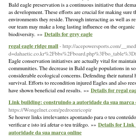
Bald eagle preservation is a continuous initiative that dema
as development. These efforts are crucial for making sure th
environments they reside. Through interacting as well as re
our team may make a long lasting influence on the organic 
Details for grey eagle
biodiversity. »»
regal eagle ridge mall
- http://acepowersports.com/__med
d=dahaetic.co.kr%2Fbbs%2Fboard.php%3Fbo_table%3
Eagle conservation initiatives are actually vital for mainta
communities. The decrease in Bald eagle populations in so
considerable ecological concerns. Defending their natural ha
survival. Efforts to recondition injured Eagles and also ree
Details for regal ea
have shown beneficial end results. »»
Link building: construindo a autoridade da sua marca 
https://Wongelnet.com/pedroenricopir
Se houver links irrelevantes apontando para o teu conteú
Details for Link
verificar e isto irá afetar o teu tráfego. »»
autoridade da sua marca online