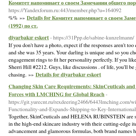
Комитет напоминает о своем Замечании общего поря
https://Yandexforum.ru:443/member.php?u=164092
Details for Комитет напоминает о своем За
%% »»
(1992) по ст.
diyarbakır eskort
- https://31Ppp.de/sabine-kunzelmann/
If you don't have a photo, expect if the responses aren't too
and she was 35 years. Your darling is unique and so you ch
engagement rings to fit her personality perfectly. If you lik
Sherri Hill #2212. Guys, like discussions . of life, you'll 
Details for diyarbakır eskort
chasing. »»
Changing Skin Care Requirements: SkinCeuticals 
Forces with LMCHING for Global Reach
-
https://git.yurecnt.ru/rexdeering2466/6443lmching.com
Functionality-and-Expands-Shipping-to-Key-Internationa
Together, SkinCeuticals and HELENA RUBINSTEIN are se
in the high-end skincare industry with their cutting-edge it
advancement and glamorous formulas, both brand names ha