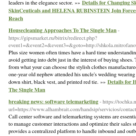
Details for Changing 
leaders in the elegance sector. »»
SkinCeuticals and HELENA RUBINSTEIN Join Force
Reach
Housecleaning Approaches To The Single Man
-
https://gipsmarket.ru/bitrix/redirect.php?
event1=&event2=&event3=&goto=http://shkola.mitrofanov
Plus size women often times have a hard time understandin
avoid getting into debt just in the interest of buying shoes.
from what your can choose the stylish clothes manufactur
one-year old nephew attended his uncle's wedding wearing 
Details for
down shirt, black vest, and printed red tie. »»
The Single Man
breaking news: software telemarketing
- https://tochka.
url=https://www.alhambrait.com/handsip/servicios/contac
Call center software and telemarketing systems are essentia
to manage customer interactions and optimize their sales st
provides a centralized platform to handle inbound and outb