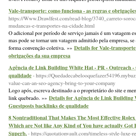
Vale-transporte: como funciona - as regras e obrigaçõ
https://Www.Drawlfest.com/read-blog/3740_carreto-soroca
mudancas-e-transportes-na-cidade.html
O adicional por período de serviço jamais é um vatagem est
mas pode se tornar um vatagem admitido pela empresa, se 
Details for Vale-transporte
forma convenção coletiva. »»
obrigações da sua empresa
Agência de Link Building White Hat - PR - Outreach - 
qualidade
- https://Quedadecabelooquefazer54196.mybu
value-can-an-seo-agency-bring-to-your-company
Logo após, escreva destinado a o proprietário do site e m
Details for Agência de Link Building
link quebrado. »»
Guestposts backlinks de qualidade
8 Nontraditional That Makes The Most Effective Role
Which are Not like Any Kind of You have actually Got 
Superb.
- https://quotationvault.com/timeless-style-luxe-