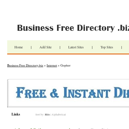
Home
|
Add Site
|
Latest Sites
|
Top Sites
|
Business Free Directory.biz
»
Internet
» Gopher
Links
Sort by:
Hits
|
Alphabetical