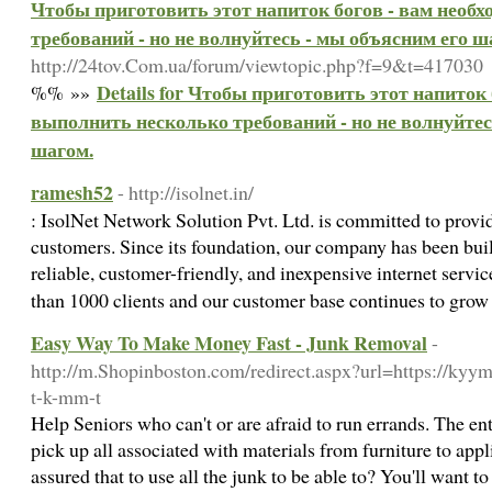
Чтобы приготовить этот напиток богов - вам необ
требований - но не волнуйтесь - мы объясним его ш
http://24tov.Com.ua/forum/viewtopic.php?f=9&t=417030
Details for Чтобы приготовить этот напиток 
%% »»
выполнить несколько требований - но не волнуйтес
шагом.
ramesh52
- http://isolnet.in/
: IsolNet Network Solution Pvt. Ltd. is committed to provid
customers. Since its foundation, our company has been bui
reliable, customer-friendly, and inexpensive internet serv
than 1000 clients and our customer base continues to gro
Easy Way To Make Money Fast - Junk Removal
-
http://m.Shopinboston.com/redirect.aspx?url=https://kyym
t-k-mm-t
Help Seniors who can't or are afraid to run errands. The ent
pick up all associated with materials from furniture to app
assured that to use all the junk to be able to? You'll want t