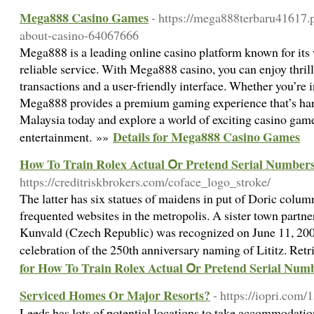
Mega888 Casino Games
- https://mega888terbaru41617.
about-casino-64067666
Mega888 is a leading online casino platform known for its
reliable service. With Mega888 casino, you can enjoy thri
transactions and a user-friendly interface. Whether you’re 
Mega888 provides a premium gaming experience that’s har
Malaysia today and explore a world of exciting casino game
Details for Mega888 Casino Games
entertainment. »»
How To Train Rolex Actual Օr Pretend Serial Numbers
https://creditriskbrokers.com/coface_logo_stroke/
The latter has six statues of maidens in put of Doric column
frequented websites in the metropolis. A sister town partne
Kunvald (Czech Republic) was recognized on June 11, 2006
celebration of the 250th anniversary naming of Lititz. Ret
for How To Train Rolex Actual Օr Pretend Serial Num
Serviced Homes Or Major Resorts?
- https://iopri.com/
Leedѕ has lots of potential locatіons to take accommodation