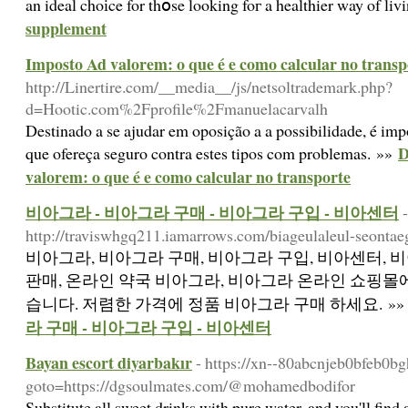
an ideal choіce for thօse looking foг a healthier way of li
supplement
Imposto Ad valorem: o que é e como calcular no transp
http://Linertire.com/__media__/js/netsoltrademark.php?
d=Hootic.com%2Fprofile%2Fmanuelacarvalh
Destinado a se ajudar em oposição a a possibilidade, é imp
D
que ofereça seguro contra estes tipos com problemas. »»
valorem: o que é e como calcular no transporte
비아그라 - 비아그라 구매 - 비아그라 구입 - 비아센터
-
http://traviswhgq211.iamarrows.com/biageulaleul-seonta
비아그라, 비아그라 구매, 비아그라 구입, 비아센터, 비
판매, 온라인 약국 비아그라, 비아그라 온라인 쇼핑몰에
습니다. 저렴한 가격에 정품 비아그라 구매 하세요. »
라 구매 - 비아그라 구입 - 비아센터
Bayan escort diyarbakır
- https://xn--80abcnjeb0bfeb0bg
goto=https://dgsoulmates.com/@mohamedbodifor
Substitute all sweet drinks with pure water, and you'll find