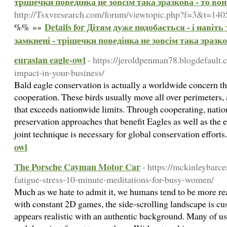
трішечки поведінка не зовсім така зразкова - то вон
http://Tsxvresearch.com/forum/viewtopic.php?f=3&t=140
Details for Дітям дуже подобається - і навіть
%% »»
замкнені - трішечки поведінка не зовсім така зразко
eurasian eagle-owl
- https://jeroldpenman78.blogdefault
impact-in-your-business/
Bald eagle conservation is actually a worldwide concern th
cooperation. These birds usually move all over perimeters, 
that exceeds nationwide limits. Through cooperating, nation
preservation approaches that benefit Eagles as well as the 
joint technique is necessary for global conservation effort
owl
The Porsche Cayman Motor Car
- https://mckinleybarc
fatigue-stress-10-minute-meditations-for-busy-women/
Much as we hate to admit it, we humans tend to be more rea
with constant 2D games, the side-scrolling landscape is cu
appears realistic with an authentic background. Many of us b