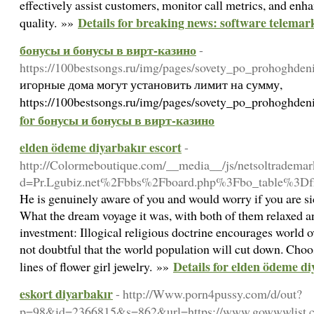
effectively assist customers, monitor call metrics, and enha
Details for breaking news: software telemar
quality. »»
бонусы и бонусы в вирт-казино
-
https://100bestsongs.ru/img/pages/sovety_po_prohoghde
игорные дома могут установить лимит на сумму,
https://100bestsongs.ru/img/pages/sovety_po_prohoghde
for бонусы и бонусы в вирт-казино
elden ödeme diyarbakır escort
-
http://Colormeboutique.com/__media__/js/netsoltrademar
d=Pr.Lgubiz.net%2Fbbs%2Fboard.php%3Fbo_table%3D
He is genuinely aware of you and would worry if you are sic
What the dream voyage it was, with both of them relaxed an
investment: Illogical religious doctrine encourages world ov
not doubtful that the world population will cut down. Choo
Details for elden ödeme di
lines of flower girl jewelry. »»
eskort diyarbakır
- http://Www.porn4pussy.com/d/out?
p=98&id=2366815&s=862&url=https://www.gowwwlist.c