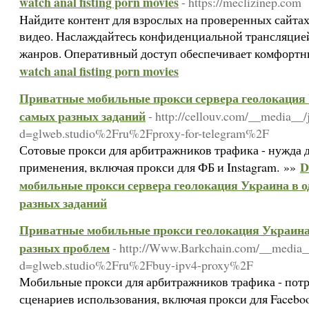
watch anal fisting porn movies
- https://meclizinep.com
Найдите контент для взрослых на проверенных сайта
видео. Наслаждайтесь конфиденциальной трансляци
жанров. Оперативный доступ обеспечивает комфортн
watch anal fisting porn movies
Приватные мобильные прокси сервера геолокация У
самых разных заданий
- http://cellouv.com/__media__/
d=glweb.studio%2Fru%2Fproxy-for-telegram%2F
Сотовые прокси для арбитражников трафика - нужда 
D
применения, включая прокси для ФБ и Instagram. »»
мобильные прокси сервера геолокация Украина в о
разных заданий
Приватные мобильные прокси геолокация Украина 
разных проблем
- http://Www.Barkchain.com/__media__
d=glweb.studio%2Fru%2Fbuy-ipv4-proxy%2F
Мобильные прокси для арбитражников трафика - потр
сценариев использования, включая прокси для Facebo